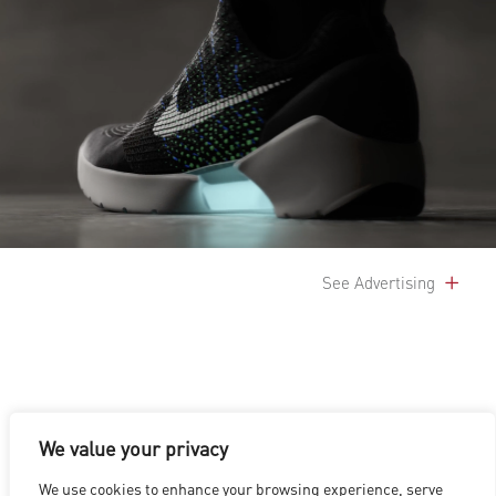
See Advertising
We value your privacy
LOS ANGELES
|
VANCOUVER
|
MONTREAL
|
LUXEMBOURG
|
We use cookies to enhance your browsing experience, serve