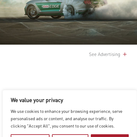
See Advertising
We value your privacy
LOS ANGELES
|
VANCOUVER
|
MONTREAL
|
LUXEMBOURG
|
We use cookies to enhance your browsing experience, serve
HYDERABAD
|
BEIJING
|
SHANGHAI
|
SHENZHEN
|
personalised ads or content, and analyse our traffic. By
HONG KONG
clicking "Accept All", you consent to our use of cookies.
Copyright © 2026 Digital Domain