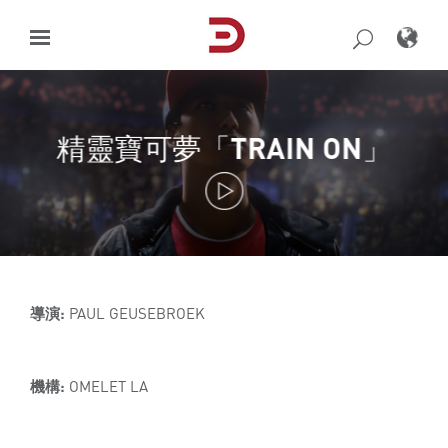
Skip
to
content
精靈寶可夢「TRAIN ON」
導演:
PAUL GEUSEBROEK
機構:
OMELET LA