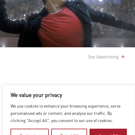
See Advertising
We value your privacy
We use cookies to enhance your browsing experience, serve
洛杉磯
|
溫哥華
|
蒙特利爾
|
盧森堡
|
海德拉巴
|
北京
|
上海
|
personalised ads or content, and analyse our traffic. By
台北
|
香港
clicking "Accept All", you consent to our use of cookies.
Copyright © 2026 Digital Domain
Privacy Policy
|
Terms of Use