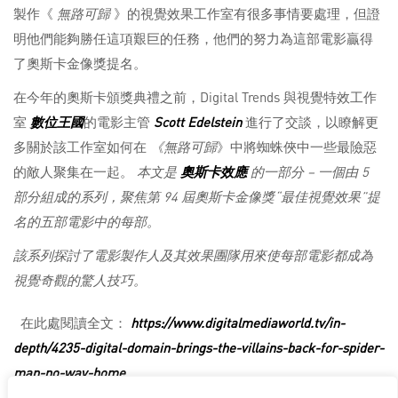
製作《
無路可歸
》的視覺效果工作室有很多事情要處理，但證
明他們能夠勝任這項艱巨的任務，他們的努力為這部電影贏得
了奧斯卡金像獎提名。
在今年的奧斯卡頒獎典禮之前，Digital Trends 與視覺特效工作
室
數位王國
的電影主管
Scott Edelstein
進行了交談，以瞭解更
多關於該工作室如何在
《無路可歸
》中將蜘蛛俠中一些最險惡
的敵人聚集在一起。
本文是
奧斯卡效應
的一部分 – 一個由 5
部分組成的系列，聚焦第 94 屆奧斯卡金像獎“最佳視覺效果”提
名的五部電影中的每部。
該系列探討了電影製作人及其效果團隊用來使每部電影都成為
視覺奇觀的驚人技巧。
在此處閱讀全文：
https://www.digitalmediaworld.tv/in-
depth/4235-digital-domain-brings-the-villains-back-for-spider-
man-no-way-home