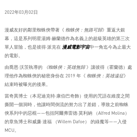
2022年03月02日
漫威友好的鄰里蜘蛛俠帶著《
蜘蛛俠：無路可歸
》重返大銀
幕，這是系列明星湯姆·赫蘭德作為名義上的超級英雄的第三次
單人冒險，也是彼得·派克在
漫威電影宇宙
中一角迄今為止最大
的電影。
由喬恩·沃茨執導的
《蜘蛛俠：英雄無歸
》讓彼得（霍蘭德）處
理他作為蜘蛛俠的秘密身份在 2019 年《
蜘蛛俠：英雄遠征
》
結束時被曝光的後果。
當奇異博士（本尼迪克特·康伯巴奇飾）使用的咒語在維度之間
撕開一個洞時，他讓時間倒流的努力出了差錯，導致之前蜘蛛
俠系列中的惡棍——包括阿爾弗雷德·莫利納 （Alfred Molina）
的章魚博士和威廉·達福 （Willem Dafoe） 的綠魔等——入侵
MCU。