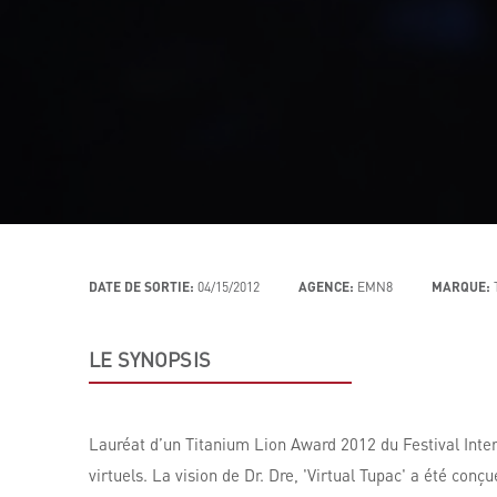
DATE DE SORTIE:
04/15/2012
AGENCE:
EMN8
MARQUE:
LE SYNOPSIS
Lauréat d’un Titanium Lion Award 2012 du Festival Inter
virtuels. La vision de Dr. Dre, 'Virtual Tupac' a été c