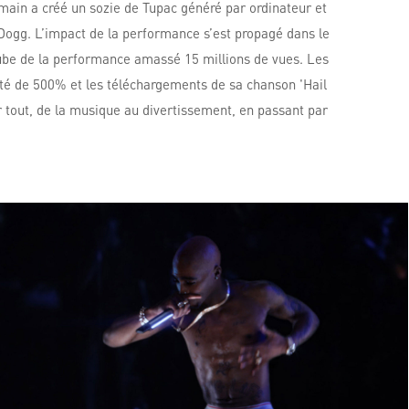
omain a créé un sozie de Tupac généré par ordinateur et
op Dogg. L’impact de la performance s’est propagé dans le
Tube de la performance amassé 15 millions de vues. Les
té de 500% et les téléchargements de sa chanson 'Hail
r tout, de la musique au divertissement, en passant par