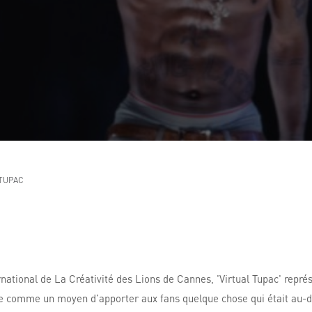
TUPAC
national de La Créativité des Lions de Cannes, 'Virtual Tupac' repré
onçue comme un moyen d’apporter aux fans quelque chose qui était au-