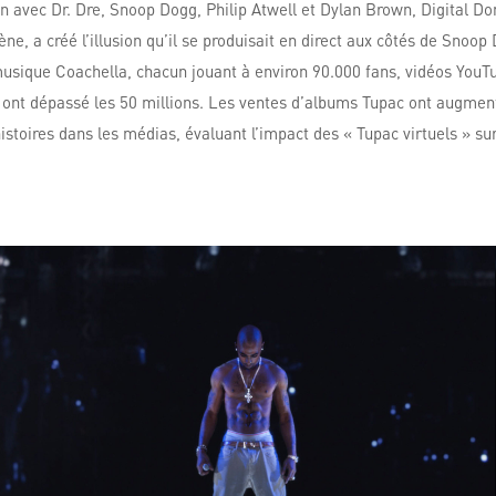
on avec Dr. Dre, Snoop Dogg, Philip Atwell et Dylan Brown, Digital D
ène, a créé l’illusion qu’il se produisait en direct aux côtés de Sno
 musique Coachella, chacun jouant à environ 90.000 fans, vidéos You
 ont dépassé les 50 millions. Les ventes d’albums Tupac ont augmen
istoires dans les médias, évaluant l’impact des « Tupac virtuels » su