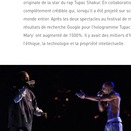
originale de la star du rap Tupac Shakur. En collaborati
complètement crédible qui, lorsqu’il a été projeté sur sc
monde entier. Après les deux spectacles au festival de
résultats de recherche Google pour l’hologramme Tupac
Mary' ont augmenté de 1500%. Il y avait des milliers d’h
l’éthique, la technologie et la propriété intellectuelle.