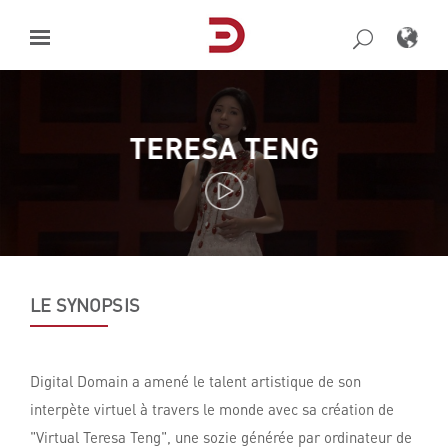
Skip
to
content
TERESA TENG
LE SYNOPSIS
Digital Domain a amené le talent artistique de son
interpète virtuel à travers le monde avec sa création de
"Virtual Teresa Teng", une sozie générée par ordinateur de