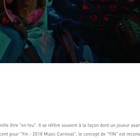
ifie être "en feu". Il se réfère souvent à la façon dont un joueur av
ent pour "Yin - 2018 Music Carnival", le concept de "YIN" est recons