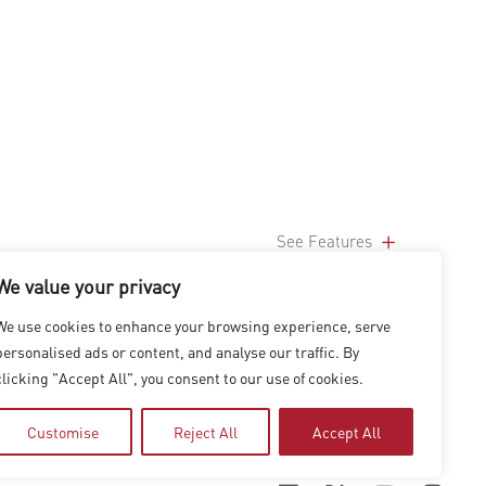
See Features
We value your privacy
We use cookies to enhance your browsing experience, serve
personalised ads or content, and analyse our traffic. By
clicking "Accept All", you consent to our use of cookies.
Customise
Reject All
Accept All
|
SHANGHAI
|
SHENZHEN
|
HONG KONG