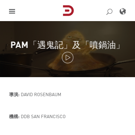
Skip
to
content
PAM「遇鬼記」及「噴鍋油」
導演:
DAVID ROSENBAUM
機構:
DDB SAN FRANCISCO