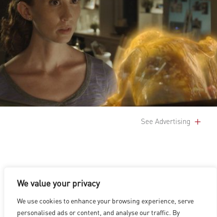
See Advertising
We value your privacy
We use cookies to enhance your browsing experience, serve
洛杉磯
|
溫哥華
|
蒙特利爾
|
盧森堡
|
海德拉巴
|
北京
|
上海
|
personalised ads or content, and analyse our traffic. By