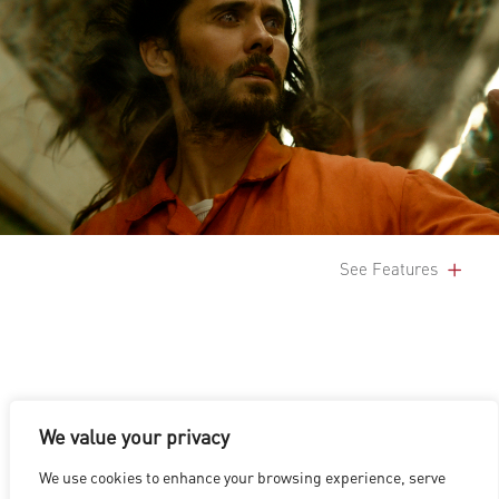
See Features
We value your privacy
LOS ANGELES
|
VANCOUVER
|
MONTREAL
|
LUXEMBOURG
|
We use cookies to enhance your browsing experience, serve
HYDERABAD
|
BEIJING
|
SHANGHAI
|
SHENZHEN
|