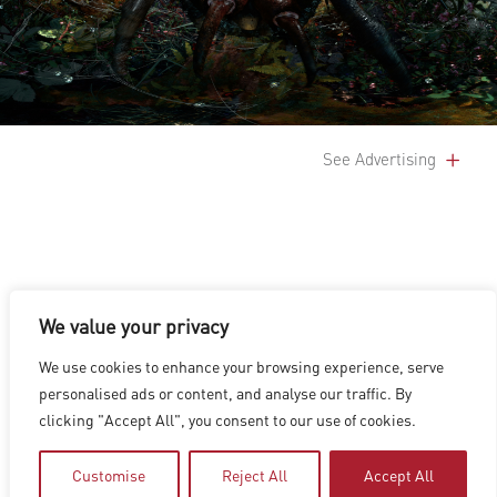
See Advertising
We value your privacy
LOS ANGELES
|
VANCOUVER
|
MONTREAL
|
LUXEMBOURG
|
We use cookies to enhance your browsing experience, serve
HYDERABAD
|
BEIJING
|
SHANGHAI
|
SHENZHEN
|
personalised ads or content, and analyse our traffic. By
HONG KONG
clicking "Accept All", you consent to our use of cookies.
Copyright © 2026 Digital Domain
Privacy Policy
|
Terms of Use
Customise
Reject All
Accept All