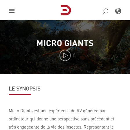
Skip
to
content
MICRO GIANTS
LE SYNOPSIS
Micro Giants est une expérience de RV générée par
ordinateur qui donne une perspective sans précédent et
très engageante de la vie des insectes. Représentant le