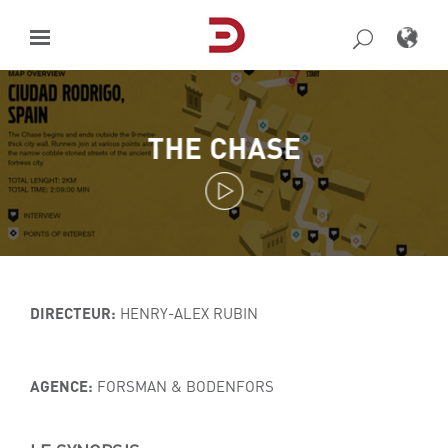
Skip
to
content
THE CHASE
DIRECTEUR:
HENRY-ALEX RUBIN
AGENCE:
FORSMAN & BODENFORS