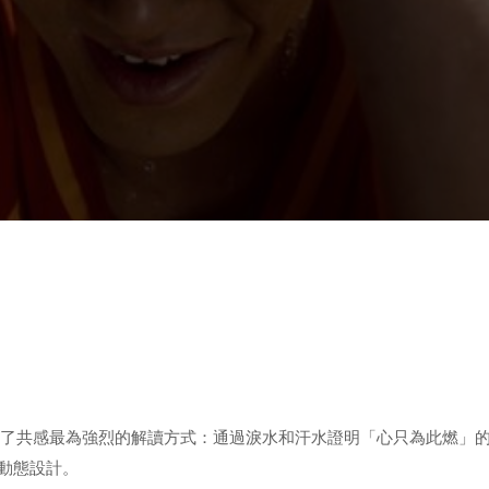
擇了共感最為強烈的解讀方式：通過淚水和汗水證明「心只為此燃」的痕跡。
動態設計。