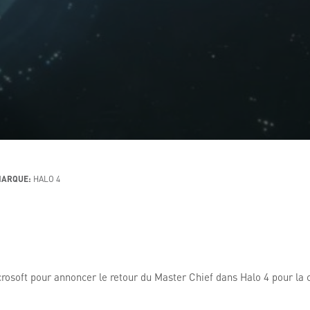
ARQUE:
HALO 4
crosoft pour annoncer le retour du Master Chief dans Halo 4 pour la 