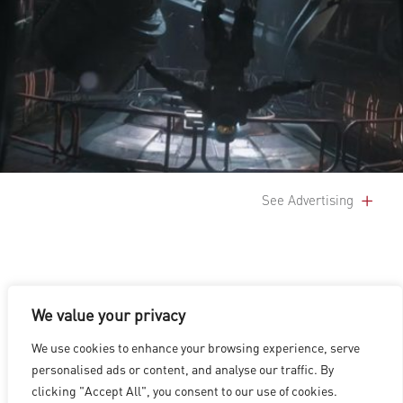
See Advertising
We value your privacy
We use cookies to enhance your browsing experience, serve
洛杉磯
|
溫哥華
|
蒙特利爾
|
盧森堡
|
海德拉巴
|
北京
|
上海
|
personalised ads or content, and analyse our traffic. By
台北
|
香港
clicking "Accept All", you consent to our use of cookies.