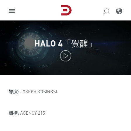
Skip
to
content
HALO 4「覺醒」
導演:
JOSEPH KOSINKSI
機構:
AGENCY 215