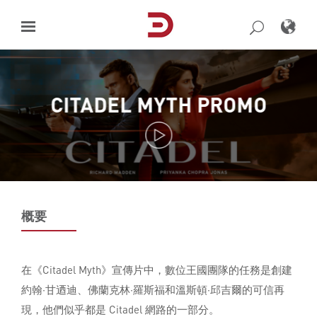
Skip
to
content
CITADEL MYTH PROMO
概要
在《Citadel Myth》宣傳片中，數位王國團隊的任務是創建
約翰·甘迺迪、佛蘭克林·羅斯福和溫斯頓·邱吉爾的可信再
現，他們似乎都是 Citadel 網路的一部分。