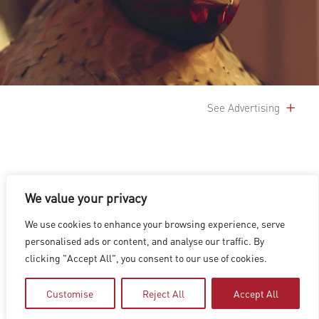
See Advertising
We value your privacy
We use cookies to enhance your browsing experience, serve
洛杉磯
|
溫哥華
|
蒙特利爾
|
盧森堡
|
海德拉巴
|
北京
|
上海
|
personalised ads or content, and analyse our traffic. By
台北
|
香港
clicking "Accept All", you consent to our use of cookies.
Copyright © 2026 Digital Domain
Privacy Policy
|
Terms of Use
Customise
Reject All
Accept All