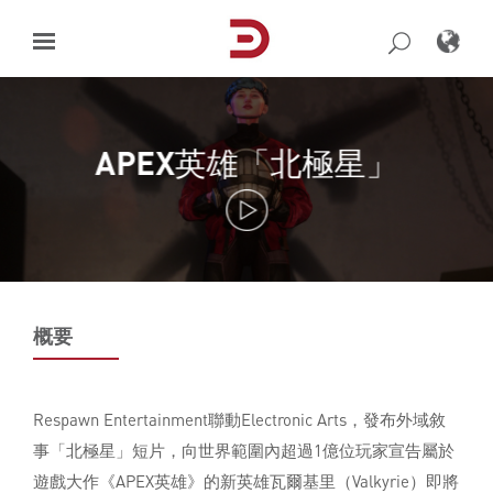
Skip
to
content
APEX英雄「北極星」
概要
Respawn Entertainment聯動Electronic Arts，發布外域敘
事「北極星」短片，向世界範圍內超過1億位玩家宣告屬於
遊戲大作《APEX英雄》的新英雄瓦爾基里（Valkyrie）即將