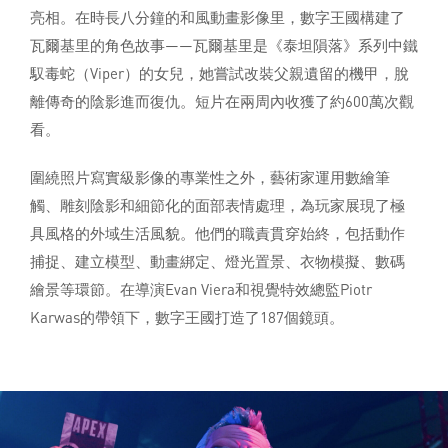
亮相。在時長八分鐘的和風動畫影像里，數字王國構建了
瓦爾基里的角色故事——瓦爾基里是《泰坦隕落》系列中鐵
馭毒蛇（Viper）的女兒，她嘗試改裝父親遺留的機甲，脫
離傳奇的陰影進而復仇。短片在兩周內收獲了約600萬次觀
看。
圍繞照片寫實級影像的專業性之外，藝術家運用數繪筆
觸、雕刻陰影和細節化的面部表情處理，為玩家展現了極
具風格的外域生活風貌。他們的職責貫穿始終，包括動作
捕捉、建立模型、動畫綁定、燈光置景、衣物模擬、數碼
繪景等環節。在導演Evan Viera和視覺特效總監Piotr
Karwas的帶領下，數字王國打造了187個鏡頭。