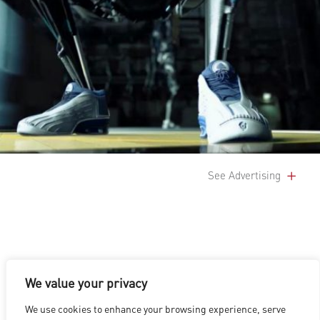
See Advertising
We value your privacy
LOS ANGELES
|
VANCOUVER
|
MONTREAL
|
LUXEMBOURG
|
We use cookies to enhance your browsing experience, serve