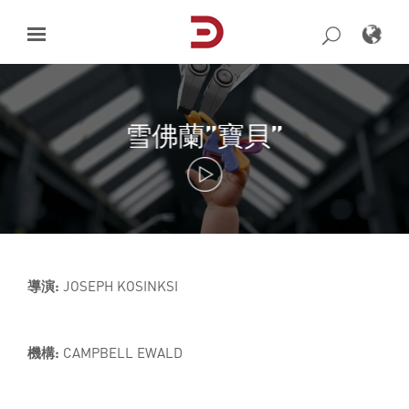
Skip
to
content
雪佛蘭”寶貝”
導演:
JOSEPH KOSINKSI
機構:
CAMPBELL EWALD