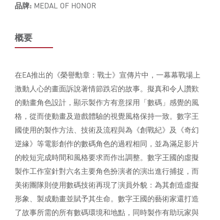
品牌:
MEDAL OF HONOR
概要
在EA推出的《榮譽勳章：戰士》宣傳片中，一幕幕戰場上
激動人心的畫面訴說著情節跌宕的故事。擬真和令人讚歎
的動畫角色設計，顯示製作方有意採用「數碼」感覺的風
格，從而使動畫及遊戲體驗的視覺風格保持一致。數字王
國使用的製作方法、技術及流程與為《創戰紀》及《奇幻
逆緣》等電影創作的數碼角色的過程相同，並為滿足影片
的較短完成時間和風格要求而作出調整。數字王國的虛擬
製作工作室針對六名主要角色扮演者的演出進行捕捉，而
美術團隊則使用數碼技術再現了演員外貌：為其創造虛擬
形象、製成動畫並賦予其生命。數字王國的藝術家還打造
了故事所需的所有數碼環境和地點，同時製作有助玩家與