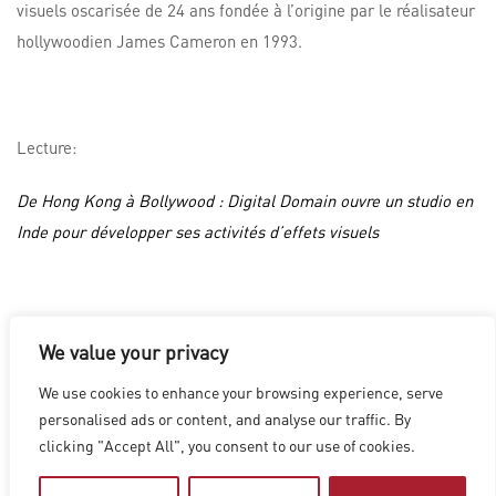
visuels oscarisée de 24 ans fondée à l’origine par le réalisateur
hollywoodien James Cameron en 1993.
Lecture:
De Hong Kong à Bollywood : Digital Domain ouvre un studio en
Inde pour développer ses activités d’effets visuels
We value your privacy
LOS ANGELES
|
VANCOUVER
|
MONTREAL
|
LUXEMBOURG
|
We use cookies to enhance your browsing experience, serve
HYDERABAD
|
BEIJING
|
SHANGHAI
|
SHENZHEN
|
personalised ads or content, and analyse our traffic. By
HONG KONG
clicking "Accept All", you consent to our use of cookies.
Copyright © 2026 Digital Domain
Privacy Policy
|
Terms of Use