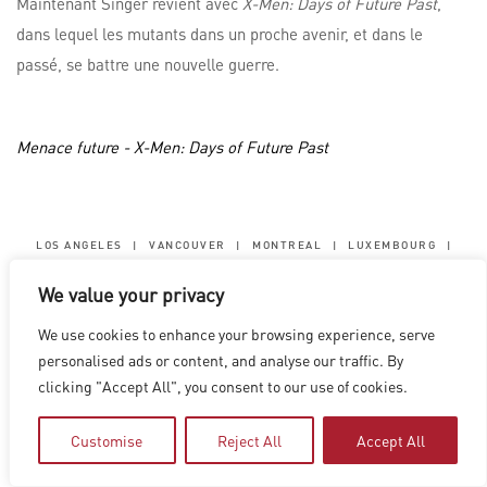
Maintenant Singer revient avec
X-Men: Days of Future Past
,
dans lequel les mutants dans un proche avenir, et dans le
passé, se battre une nouvelle guerre.
Menace future - X-Men: Days of Future Past
LOS ANGELES
|
VANCOUVER
|
MONTREAL
|
LUXEMBOURG
|
HYDERABAD
|
BEIJING
|
SHANGHAI
|
SHENZHEN
|
We value your privacy
HONG KONG
Copyright © 2026 Digital Domain
We use cookies to enhance your browsing experience, serve
Privacy Policy
|
Terms of Use
personalised ads or content, and analyse our traffic. By
clicking "Accept All", you consent to our use of cookies.
Customise
Reject All
Accept All