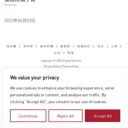
2022年06月03日
洛杉磯
|
溫哥華
|
蒙特利爾
|
盧森堡
|
海德拉巴
|
北京
|
上海
|
台北
|
香港
Copyright © 2026 Digital Domain
Privacy Policy
|
Terms of Use
We value your privacy
We use cookies to enhance your browsing experience, serve
personalised ads or content, and analyse our traffic. By
clicking "Accept All", you consent to our use of cookies.
Customise
Reject All
Accept All