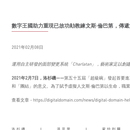
數字王國助力重現已故功勛教練文斯·倫巴第，傳
2021年02月08日
運用自主研發的面部變更系統「Charlatan」，藝術家足以
2021年2月7日，洛杉磯——
第五十五屆「超級碗」發起首要進
和「團結」的意义。為了賦予虛擬人文斯·倫巴第以生命，職業橄欖
查看文章 - https://digitaldomain.com/news/digital-domain-helps
洛杉磯
|
溫哥華
|
蒙特利爾