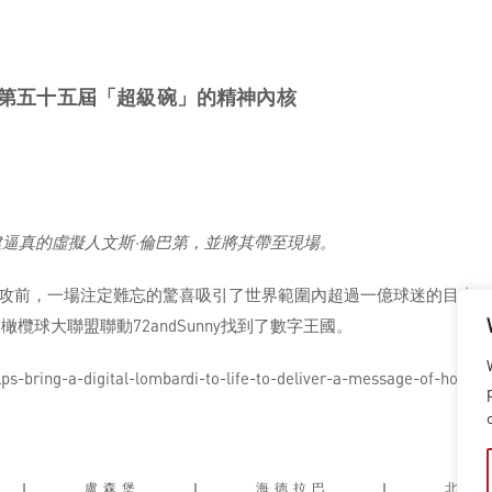
遞第五十五屆「超級碗」的精神內核
創建逼真的虛擬人文斯·倫巴第，並將其帶至現場。
攻前，一場注定難忘的驚喜吸引了世界範圍內超過一億球迷的目光：
球大聯盟聯動72andSunny找到了數字王國。
-bring-a-digital-lombardi-to-life-to-deliver-a-message-of-hope-d
|
盧森堡
|
海德拉巴
|
北京