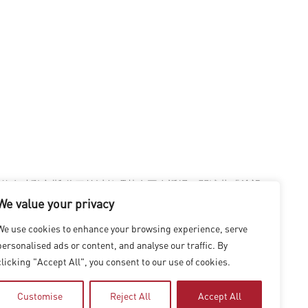
傳奇功勳文斯·倫巴第以數碼替身再次返場，闡述著「希望」
We value your privacy
We use cookies to enhance your browsing experience, serve
uring-super-bowl-lv/
personalised ads or content, and analyse our traffic. By
clicking "Accept All", you consent to our use of cookies.
Customise
Reject All
Accept All
|
上海
|
台北
|
香港