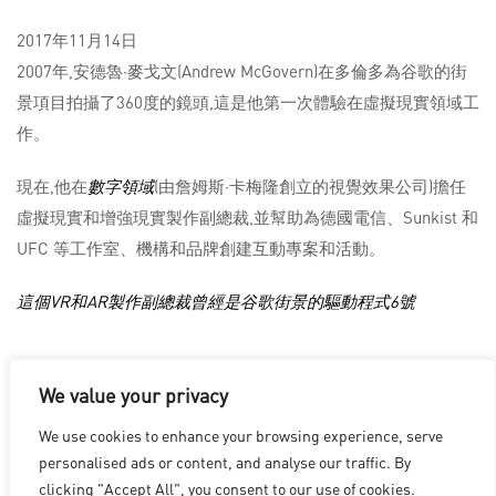
2017年11月14日
2007年,安德魯·麥戈文(Andrew McGovern)在多倫多為谷歌的街
景項目拍攝了360度的鏡頭,這是他第一次體驗在虛擬現實領域工
作。
現在,他在
數字領域
(由詹姆斯·卡梅隆創立的視覺效果公司)擔任
虛擬現實和增強現實製作副總裁,並幫助為德國電信、Sunkist 和
UFC 等工作室、機構和品牌創建互動專案和活動。
這個VR和AR製作副總裁曾經是谷歌街景的驅動程式6號
We value your privacy
We use cookies to enhance your browsing experience, serve
洛杉磯
|
溫哥華
|
蒙特利爾
|
盧森堡
|
海德拉巴
|
北京
|
上海
|
personalised ads or content, and analyse our traffic. By
台北
|
香港
clicking "Accept All", you consent to our use of cookies.