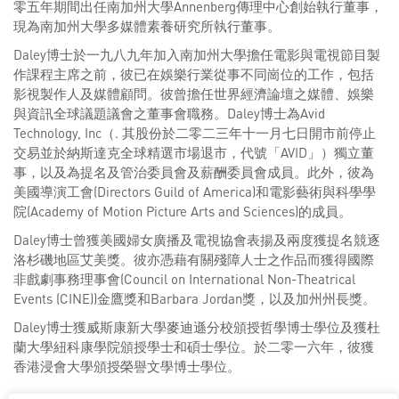
零五年期間出任南加州大學Annenberg傳理中心創始執行董事，
現為南加州大學多媒體素養研究所執行董事。
Daley博士於一九八九年加入南加州大學擔任電影與電視節目製
作課程主席之前，彼已在娛樂行業從事不同崗位的工作，包括
影視製作人及媒體顧問。彼曾擔任世界經濟論壇之媒體、娛樂
與資訊全球議題議會之董事會職務。Daley博士為Avid
Technology, Inc（. 其股份於二零二三年十一月七日開市前停止
交易並於納斯達克全球精選市場退市，代號「AVID」）獨立董
事，以及為提名及管治委員會及薪酬委員會成員。此外，彼為
美國導演工會(Directors Guild of America)和電影藝術與科學學
院(Academy of Motion Picture Arts and Sciences)的成員。
Daley博士曾獲美國婦女廣播及電視協會表揚及兩度獲提名競逐
洛杉磯地區艾美獎。彼亦憑藉有關殘障人士之作品而獲得國際
非戲劇事務理事會(Council on International Non-Theatrical
Events (CINE))金鷹獎和Barbara Jordan獎，以及加州州長獎。
Daley博士獲威斯康新大學麥迪遜分校頒授哲學博士學位及獲杜
蘭大學紐科康學院頒授學士和碩士學位。於二零一六年，彼獲
香港浸會大學頒授榮譽文學博士學位。