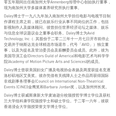
零五年期间出任南加州大学Annenberg传理中心创始执行董事，
现为南加州大学多媒体素养研究所执行董事。
Daley博士于一九八九年加入南加州大学担任电影与电视节目制
作课程主席之前，彼已在娱乐行业从事不同岗位的工作，包括
影视制作人及媒体顾问。彼曾担任世界经济论坛之媒体、娱乐
与信息全球议题议会之董事会职务。Daley博士为Avid
Technology, Inc（. 其股份于二零二三年十一月七日开市前停止
交易并于纳斯达克全球精选市场退市，代号「AVID」）独立董
事，以及为提名及管治委员会及薪酬委员会成员。此外，彼为
美国导演工会(Directors Guild of America)和电影艺术与科学学
院(Academy of Motion Picture Arts and Sciences)的成员。
Daley博士曾获美国妇女广播及电视协会表扬及两度获提名竞逐
洛杉矶地区艾美奖。彼亦凭借有关残障人士之作品而获得国际
非戏剧事务理事会(Council on International Non-Theatrical
Events (CINE))金鹰奖和Barbara Jordan奖，以及加州州长奖。
Daley博士获威斯康新大学麦迪逊分校颁授哲学博士学位及获杜
兰大学纽科康学院颁授学士和硕士学位。于二零一六年，彼获
香港浸会大学颁授荣誉文学博士学位。