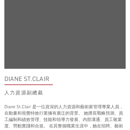
DIANE ST.CLAIR
人力資源副總裁
Diane St.Clair 是一位資深的人力資源和藝術家管理專業人員，
在動畫和視覺特效行業擁有廣泛的背景。 她擅長戰略預測、員
工編制和績效管理、技能和領導力發展、內部溝通、員工敬業
度、勞動實踐和合規。 在其整個職業生涯中，她在招聘、藝術