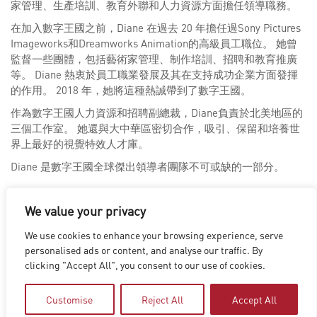
家管理、生產培訓、教育外聯和人力資源方面擔任領導職務。
在加入數字王國之前，Diane 在過去 20 年擔任過Sony Pictures
Imageworks和Dreamworks Animation的高級員工職位。 她曾
監督一些團體，包括藝術家管理、制作培訓、招聘和教育推廣
等。 Diane 熱衷於員工職業發展及其在支持成功企業方面發揮
的作用。 2018 年，她將這種熱誠帶到了數字王國。
作為數字王國人力資源和招聘副總裁，Diane負責於北美地區的
三個工作室。 她還與大中華區密切合作，吸引、保留和培養世
界上最好的視覺特效人才庫。
Diane 是數字王國全球傑出領導者團隊不可或缺的一部分。
We value your privacy
We use cookies to enhance your browsing experience, serve
personalised ads or content, and analyse our traffic. By
洛杉磯
|
溫哥華
|
蒙特利爾
|
盧森堡
|
海德拉巴
|
北京
|
上海
|
clicking "Accept All", you consent to our use of cookies.
台北
|
香港
Copyright © 2026 Digital Domain
Privacy Policy
|
Terms of Use
Customise
Reject All
Accept All