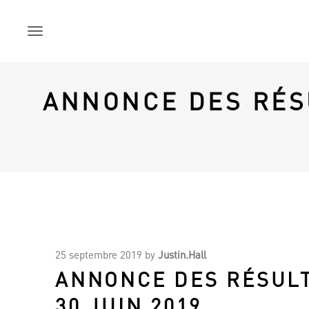
Skip
to
content
ANNONCE DES RÉS
25 septembre 2019
by
Justin.Hall
ANNONCE DES RÉSULT
30 JUIN 2019