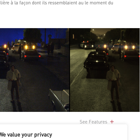
lière à la façon dont ils ressemblaient au le moment du
See Features
We value your privacy