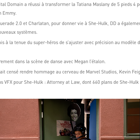
tal Domain a réussi à transformer la Tatiana Maslany de 5 pieds 4 p
un Emmy.
asquerade 2.0 et Charlatan, pour donner vie à She-Hulk, DD a égalemen
 nouveaux systèmes.
s à la tenue du super-héros de s’ajuster avec précision au modèle 
lièrement dans la scène de danse avec Megan l’étalon.
était censé rendre hommage au cerveau de Marvel Studios, Kevin Feige
ans VFX pour She-Hulk : Attorney at Law, dont 660 plans de She-Hulk