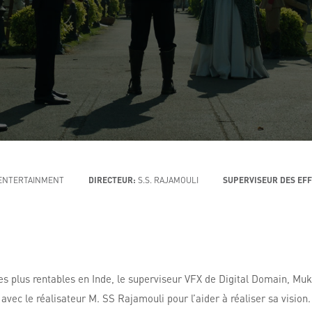
ENTERTAINMENT
DIRECTEUR:
S.S. RAJAMOULI
SUPERVISEUR DES EFF
es plus rentables en Inde, le superviseur VFX de Digital Domain, Muk
avec le réalisateur M. SS Rajamouli pour l’aider à réaliser sa vision.