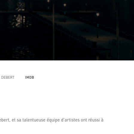
O DEBERT
IMDB
ert, et sa talentueuse équipe d’artistes ont réussi à