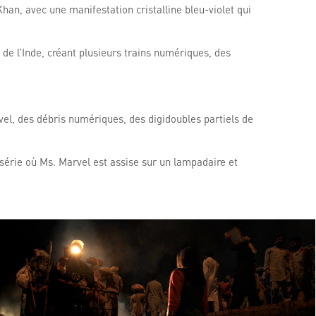
han, avec une manifestation cristalline bleu-violet qui
 de l’Inde, créant plusieurs trains numériques, des
el, des débris numériques, des digidoubles partiels de
 série où Ms. Marvel est assise sur un lampadaire et