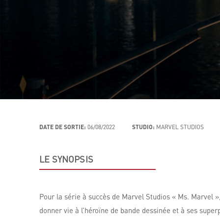
DATE DE SORTIE:
06/08/2022
STUDIO:
MARVEL STUDIOS
LE SYNOPSIS
Pour la série à succès de Marvel Studios « Ms. Marvel »,
donner vie à l’héroïne de bande dessinée et à ses super