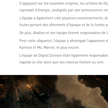
S’appuyant sur les nouvelles origines, les artistes de D
rayonnait d’énergie, soulignée par une luminescence int
L’équipe a également créé plusieurs environnements, dont
foules portant des vêtements d’époque et de la fumée po
De plus, Aladino et son équipe étaient responsables de 
Pour cette séquence, l’équipe a développé l’apparence 
Kamran et Ms. Marvel, et plus encore.
L’équipe de Digital Domain était également responsable 
regarde la ville alors que ses cheveux flottent au vent.