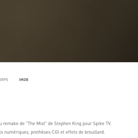
ORPE
IMDB
 du remake de "The Mist" de Stephen King pour Spike TV.
s numériques, prothèses CGI et effets de brouillard.