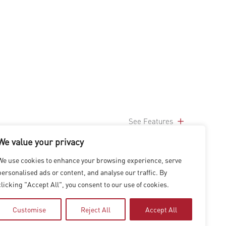
See Features
We value your privacy
We use cookies to enhance your browsing experience, serve
personalised ads or content, and analyse our traffic. By
clicking "Accept All", you consent to our use of cookies.
Customise
Reject All
Accept All
|
SHANGHAI
|
SHENZHEN
|
HONG KONG