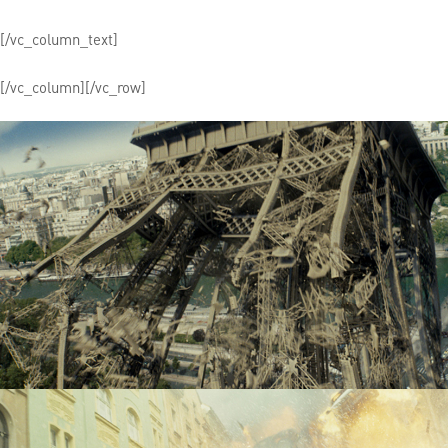
[/vc_column_text]
[/vc_column][/vc_row]