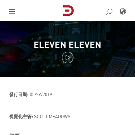
Skip
to
content
ELEVEN ELEVEN
發行日期:
05/29/2019
視覺化主管:
SCOTT MEADOWS