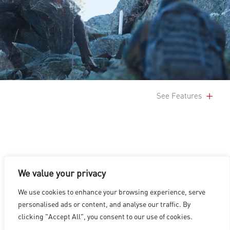
See Features
We value your privacy
LOS ANGELES
|
VANCOUVER
|
MONTREAL
|
LUXEMBOURG
|
We use cookies to enhance your browsing experience, serve
HYDERABAD
|
BEIJING
|
SHANGHAI
|
SHENZHEN
|
personalised ads or content, and analyse our traffic. By
HONG KONG
clicking "Accept All", you consent to our use of cookies.
Copyright © 2026 Digital Domain