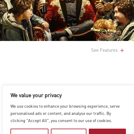
See Features
We value your privacy
LOS ANGELES
|
VANCOUVER
|
MONTREAL
|
LUXEMBOURG
|
We use cookies to enhance your browsing experience, serve
HYDERABAD
|
BEIJING
|
SHANGHAI
|
SHENZHEN
|
personalised ads or content, and analyse our traffic. By
HONG KONG
clicking "Accept All", you consent to our use of cookies.
Copyright © 2026 Digital Domain
Privacy Policy
|
Terms of Use