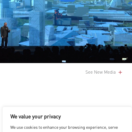
See New Media
We value your privacy
LOS ANGELES
|
VANCOUVER
|
MONTREAL
|
LUXEMBOURG
|
We use cookies to enhance your browsing experience, serve
HYDERABAD
|
BEIJING
|
SHANGHAI
|
SHENZHEN
|