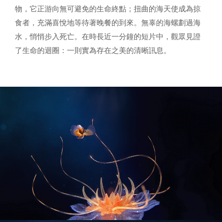
物，它正游向無可避免的生命終點；扭曲的海天使成為掠
食者，充滿喜悅地等待著晚餐的到來。無辜的海螺劃過海
水，悄悄步入死亡。在時長近一分鐘的短片中，觀眾見證
了生命的迴圈：一則實為存在之美的清晰訊息。