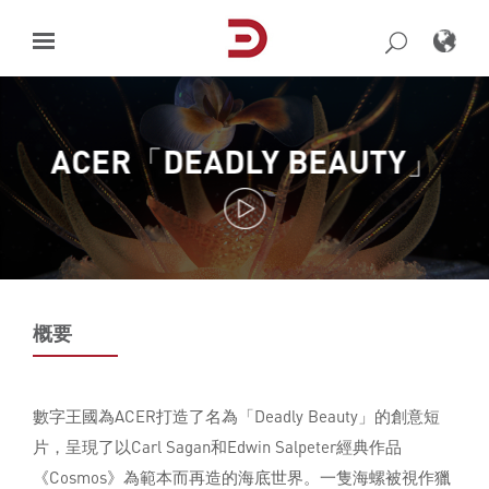
Skip
to
content
ACER「DEADLY BEAUTY」
概要
數字王國為ACER打造了名為「Deadly Beauty」的創意短
片，呈現了以Carl Sagan和Edwin Salpeter經典作品
《Cosmos》為範本而再造的海底世界。一隻海螺被視作獵