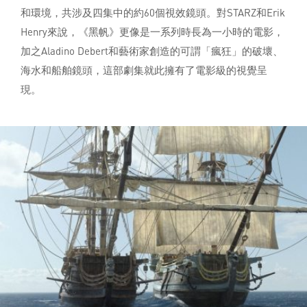
和環境，共涉及四集中的約60個視效鏡頭。對STARZ和Erik
Henry來說，《黑帆》更像是一系列時長為一小時的電影，
加之Aladino Debert和藝術家創造的可謂「瘋狂」的破壞、
海水和船舶鏡頭，這部劇集就此擁有了電影級的視覺呈
現。