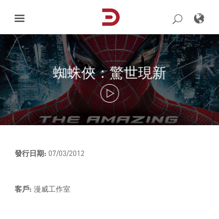
Skip
to
content
蜘蛛俠：驚世現新
發行日期:
07/03/2012
客戶:
漫威工作室