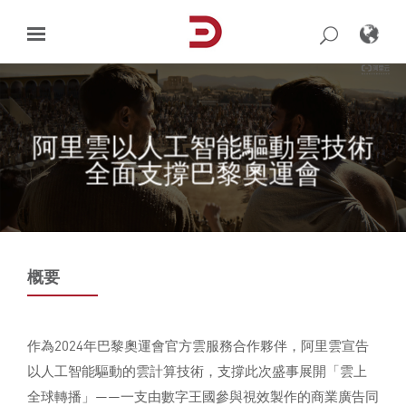
Skip
to
content
阿里雲以人工智能驅動雲技術
全面支撐巴黎奧運會
概要
作為2024年巴黎奧運會官方雲服務合作夥伴，阿里雲宣告
以人工智能驅動的雲計算技術，支撐此次盛事展開「雲上
全球轉播」——一支由數字王國參與視效製作的商業廣告同