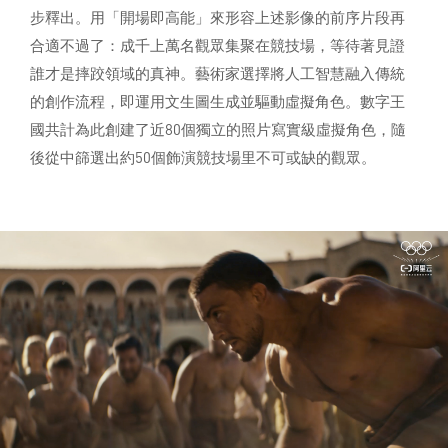
步釋出。用「開場即高能」來形容上述影像的前序片段再
合適不過了：成千上萬名觀眾集聚在競技場，等待著見證
誰才是摔跤領域的真神。藝術家選擇將人工智慧融入傳統
的創作流程，即運用文生圖生成並驅動虛擬角色。數字王
國共計為此創建了近80個獨立的照片寫實級虛擬角色，隨
後從中篩選出約50個飾演競技場里不可或缺的觀眾。