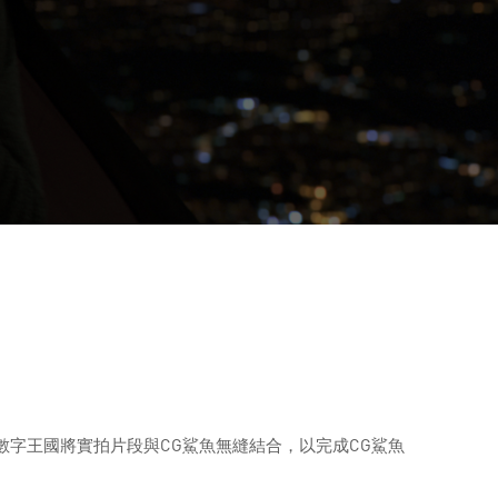
數字王國將實拍片段與CG鯊魚無縫結合，以完成CG鯊魚