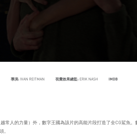
導演:
IVAN REITMAN
視覺效果總監:
ERIK NASH
IMDB
、超越常人的力量）外，數字王國為該片的高能片段打造了全CG鯊魚。
鏡頭。