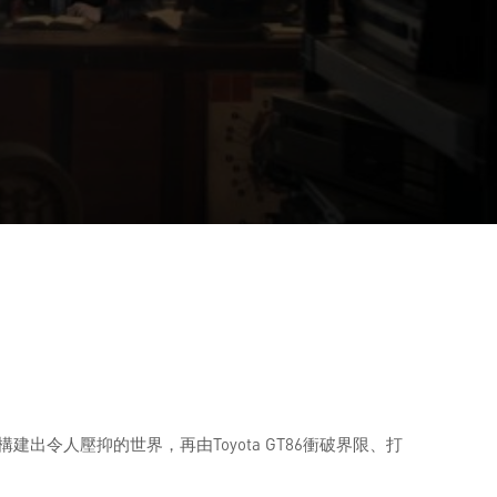
從而構建出令人壓抑的世界，再由Toyota GT86衝破界限、打