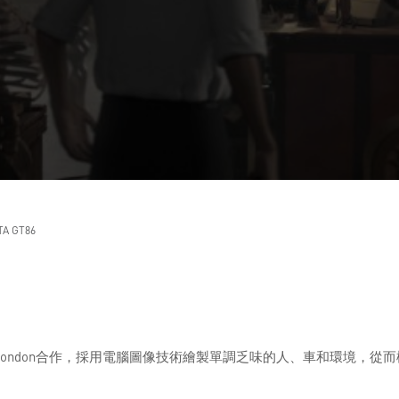
TA GT86
aatchi London合作，採用電腦圖像技術繪製單調乏味的人、車和環境，