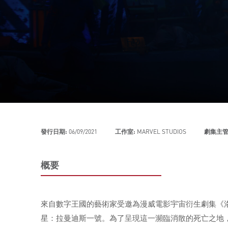
發行日期:
06/09/2021
工作室:
MARVEL STUDIOS
劇集主管
概要
來自數字王國的藝術家受邀為漫威電影宇宙衍生劇集《洛基》
星：拉曼迪斯一號。為了呈現這一瀕臨消散的死亡之地