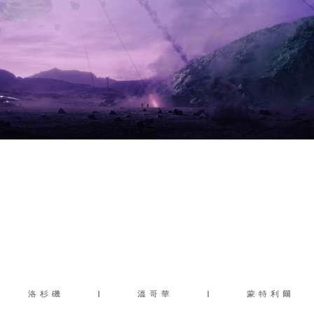
洛杉磯
|
溫哥華
|
蒙特利爾