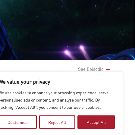
See Episodic
We value your privacy
We use cookies to enhance your browsing experience, serve
personalised ads or content, and analyse our traffic. By
clicking "Accept All", you consent to our use of cookies.
Customise
Reject All
Accept All
|
上海
|
台北
|
香港