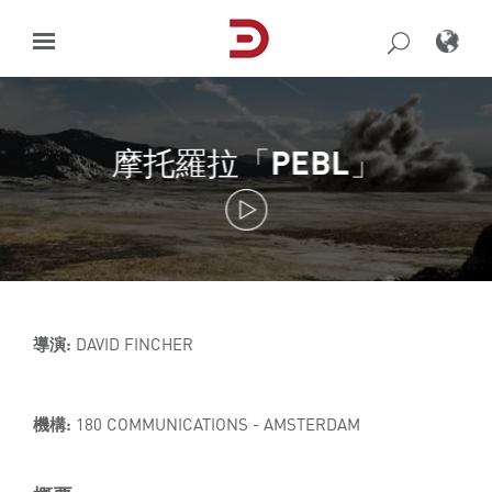
Skip
to
content
摩托羅拉「PEBL」
導演:
DAVID FINCHER
機構:
180 COMMUNICATIONS - AMSTERDAM