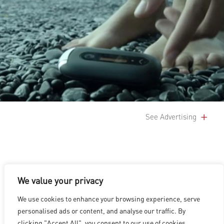
See Advertising
We value your privacy
We use cookies to enhance your browsing experience, serve
洛杉磯
|
溫哥華
|
蒙特利爾
|
盧森堡
|
海德拉巴
|
北京
|
上海
|
personalised ads or content, and analyse our traffic. By
台北
|
香港
clicking "Accept All", you consent to our use of cookies.