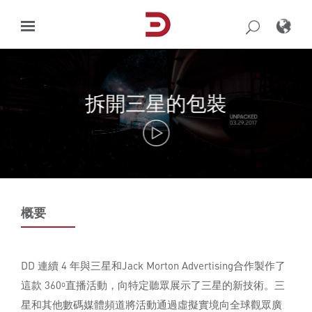
Skip
to
content
拆開三星的包裝
概要
DD 連續 4 年與三星和Jack Morton Advertising合作製作了
這款 360
直播活動，向特定聽眾展示了三星的新技術。三
o
星和其他數碼媒體頻道將活動通過虛擬實境向全球觀眾廣