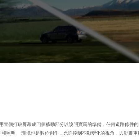
的廣告中，他使用壹個打破屏幕成四個移動部分以說明寶馬的準備，任何道路條
紋理和照明。 環境也是數位創作，允許控制不斷變化的視角，與動畫