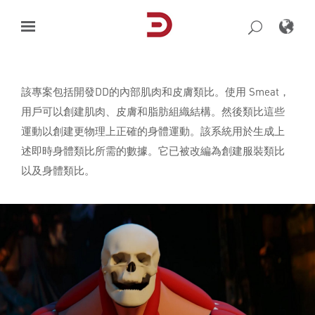
Skip
to
content
該專案包括開發DD的內部肌肉和皮膚類比。使用 Smeat，
用戶可以創建肌肉、皮膚和脂肪組織結構。然後類比這些
運動以創建更物理上正確的身體運動。該系統用於生成上
述即時身體類比所需的數據。它已被改編為創建服裝類比
以及身體類比。